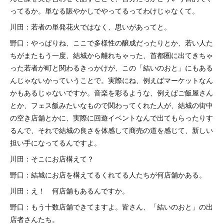
ってるか。単なる賑やかしでやってるってわけじゃなくて。
川田：若者の単発花火ではなく、思いがあってと。
野口：やっぱりね、ここで多様性の醸成だったりとか、若い人た
ちがまたもう一度、結城から離れちゃった、首都圏に出てきちゃ
った若者が町と関わるきっかけが、この「結いのおと」にもある
んじゃないかっていうことで。実際にね、例えばマーケットなん
かもあるじゃないですか。音楽を彩るような、例えばご飯屋さん
とか、フェス飯みたいなもので関わってくれた人が、結城の街中
の空き店舗とかに、実際に回遊イベントなんで出てもらったりす
るんで、それで結城の良さを体感して商売の道を感じて、新しい
担い手になってるんですよ。
川田：そこにお店構えて？
野口：結城にお店を構えてるくれてる人たちが何店舗かある。
川田：え！ 何店舗もあるんですか。
野口：もう十数店舗できてますよ。皆さん、「結いのおと」の出
店者さんたち。