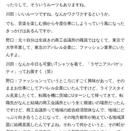
ったりして。そういうルーツもありますね。
川田：いいルーツですね。なんかワクワクするというか。
でも、音楽を楽しむ側から今度仕事にしようっていう風になった
きっかけはあるんですか。
野口：元々自分は生抜きの商工会議所の職員ではなくて、東京で
大学卒業して、東京のアパレル企業に、ファッション業界にいた
んすよ。
川田：なんか今日も可愛いTシャツを着て、「ラザニアスパゲッ
ティ」ってお腹すく（笑）
野口：ファッションっていうところにすごく興味があって、その
ままお仕事にしてアパレル企業にいたんですけど、ライフスタイ
ル見直したくて、転職を機に茨城にUターンして帰ってきて。転
職先がなんと結城の商工会議所という全く畑違いの場所だったん
ですけど、商工会議所って地域の総合経済団体なんで、地域にど
っぷり向き合うことになって、その地方都市が抱えている地域課
題に結構直面したんですよね。それって何かというと、その町が