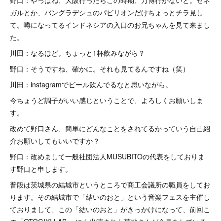
野口：やっぱね、大阪行ったらこの時期、万博行かないと。セネ
ガルとか、バングラデシュのパビリオンだけちょっとチラ見し
て。噂になってるインドネシアの入口のお兄ちゃんを見て来まし
た。
川田：なるほど。ちょっと1杯飲みながら？
野口：そうですね、確かに。それも見てるんですね（笑）
川田：instagramでビール飲んでるなと思いながら。
今ちょうど調子がいい感じということで、よろしくお願いしま
す。
改めて野口さん、簡単にどんなことをされてるかっていう自己紹
介お願いしてもいいですか？
野口：改めまして一般社団法人MUSUBITOの代表をしておりま
す野口と申します。
普段は茨城県の結城市というところで商工会議所の職員をしてお
ります。その結城市で「結いのおと」という音楽フェスを主催し
ておりまして、この「結いのおと」がきっかけになって、前回こ