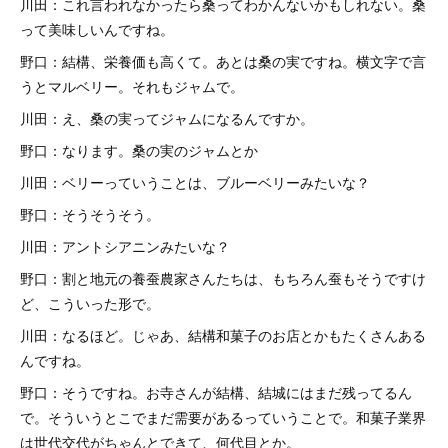
川田：これ言われなかったら桑ってわかんないかもしれない。桑
って美味しいんですね。
野口：結構、栄養価も高くて。あとは桑の実ですね。横文字で言
うとマルベリー。それもジャムで。
川田：え、桑の実ってジャムになるんですか。
野口：なります。桑の実のジャムとか
川田：ベリーっていうことは、ブルーベリーみたいな？
野口：そうそうそう。
川田：アントシアニンみたいな？
野口：割と地元の養蚕農家さんたちは、もちろん蚕もそうですけ
ど、こういった形で。
川田：なるほど。じゃあ、結構和菓子のお店とかもたくさんある
んですね。
野口：そうですね。お寺さんが結構、結城にはまだ残ってるん
で。そういうとこでまだ需要があるっていうことで。和菓子業界
は世代交代がちゃんとできて、何代目とか。