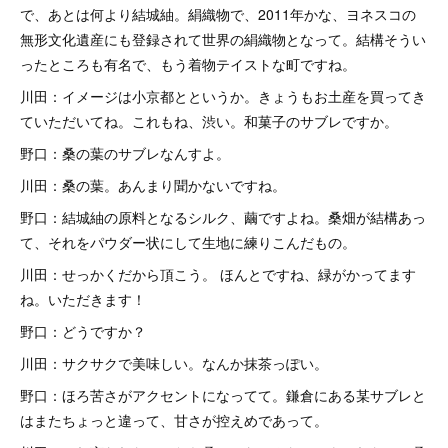
で、あとは何より結城紬。絹織物で、2011年かな、ヨネスコの
無形文化遺産にも登録されて世界の絹織物となって。結構そうい
ったところも有名で、もう着物テイストな町ですね。
川田：イメージは小京都とというか。きょうもお土産を買ってき
ていただいてね。これもね、渋い。和菓子のサブレですか。
野口：桑の葉のサブレなんすよ。
川田：桑の葉。あんまり聞かないですね。
野口：結城紬の原料となるシルク、繭ですよね。桑畑が結構あっ
て、それをパウダー状にして生地に練りこんだもの。
川田：せっかくだから頂こう。 ほんとですね、緑がかってます
ね。いただきます！
野口：どうですか？
川田：サクサクで美味しい。なんか抹茶っぽい。
野口：ほろ苦さがアクセントになってて。鎌倉にある某サブレと
はまたちょっと違って、甘さが控えめであって。