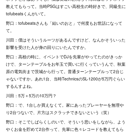
教えてもらって。当時PSGはすごい高校生の時好きで、同級生に
tofubeatsくんがいて。
野口：tofubeatsさんも「結いのおと」で何度もお世話になって
て。
川田：僕はそういうルーツがあるんですけど、なんかそういった
影響を受けた人が身の回りにいたんですか。
野口：高校の時に、イベントでDJを先輩がやってたのがきっか
けで、ターンテーブルをお年玉で買いに行くっていうんで、秋葉
原の電気街まで茨城から行って。普通ターンテーブルって2台じ
ゃないですか。あれ1台、当時TechnicsのSL-1200が5万円ぐらい
するんすよね。
川田：5万＋5万の10万円？
野口：で、1台しか買えなくて。家にあったプレーヤーを無理や
り2台つないで、片方はスクラッチできないという（笑）
野口：そこでしばらくしのいで、そういう思いをしながら、よう
やくお金を貯めて2台作って、先輩に色々レコードを教えてもら