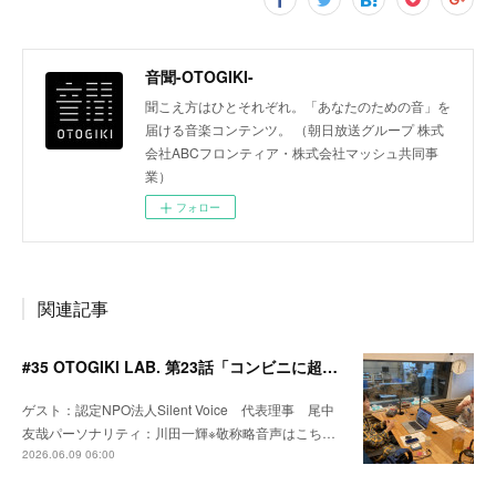
音聞-OTOGIKI-
聞こえ方はひとそれぞれ。「あなたのための音」を
届ける音楽コンテンツ。 （朝日放送グループ 株式
会社ABCフロンティア・株式会社マッシュ共同事
業）
フォロー
関連記事
#35 OTOGIKI LAB. 第23話「コンビニに超爆音が流れてたら、どうやって店員さんと『会話』する？」※ポッドキャスト文字起こし
ゲスト：認定NPO法人Silent Voice 代表理事 尾中
友哉パーソナリティ：川田一輝※敬称略音声はこち…
2026.06.09 06:00