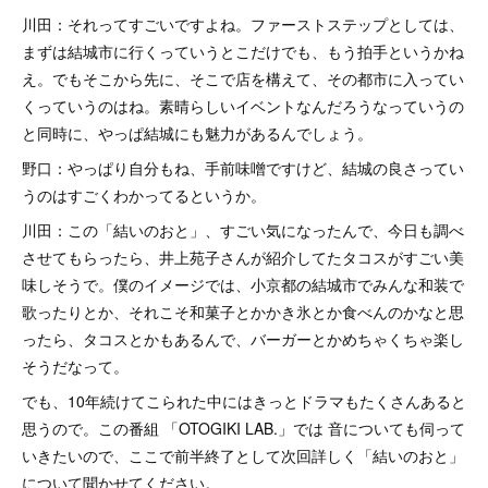
川田：それってすごいですよね。ファーストステップとしては、
まずは結城市に行くっていうとこだけでも、もう拍手というかね
え。でもそこから先に、そこで店を構えて、その都市に入ってい
くっていうのはね。素晴らしいイベントなんだろうなっていうの
と同時に、やっぱ結城にも魅力があるんでしょう。
野口：やっぱり自分もね、手前味噌ですけど、結城の良さってい
うのはすごくわかってるというか。
川田：この「結いのおと」、すごい気になったんで、今日も調べ
させてもらったら、井上苑子さんが紹介してたタコスがすごい美
味しそうで。僕のイメージでは、小京都の結城市でみんな和装で
歌ったりとか、それこそ和菓子とかかき氷とか食べんのかなと思
ったら、タコスとかもあるんで、バーガーとかめちゃくちゃ楽し
そうだなって。
でも、10年続けてこられた中にはきっとドラマもたくさんあると
思うので。この番組 「OTOGIKI LAB.」では 音についても伺って
いきたいので、ここで前半終了として次回詳しく「結いのおと」
について聞かせてください。