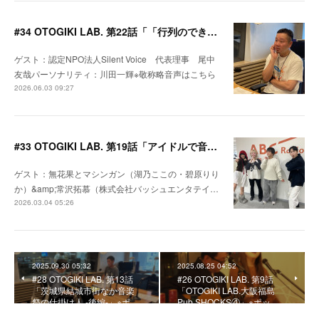
#34 OTOGIKI LAB. 第22話「「行列のできるお団子屋さんで僕の人生が変わった」※ポッドキャスト文字起こし
ゲスト：認定NPO法人Silent Voice 代表理事 尾中
友哉パーソナリティ：川田一輝※敬称略音声はこちら
2026.06.03 09:27
#33 OTOGIKI LAB. 第19話「アイドルで音の実験！」 ※ポッドキャスト文字起こし
ゲスト：無花果とマシンガン（湖乃ここの・碧原りり
か）&amp;常沢拓慕（株式会社バッシュエンタテイ…
2026.03.04 05:26
2025.09.30 05:32
2025.08.25 04:52
#28 OTOGIKI LAB. 第13話
#26 OTOGIKI LAB. 第9話
「茨城県結城市街なか音楽
「OTOGIKI LAB.大阪福島
祭の仕掛け人 -後編-」※ポ…
Pub SHOCKS④」※ポッ…