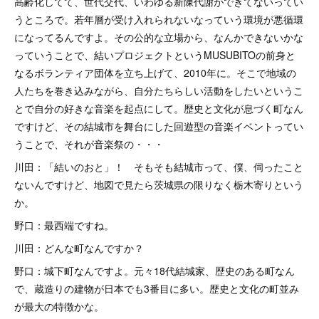
高齢化してて、世代交代、いわゆる新陳代謝ができてないってい
うところで。若年層が受け入れられないなっていう環境が悪循環
になってるんですよ。その公的な立場から、なんかできないかな
っていうことで、結いプロジェクトというMUSUBITOの前身と
なるボランティア団体を立ち上げて、2010年に。そこで地域の
人たちを巻き込みながら、自分たちらしい活動をしたいというこ
とで自分の好きな音楽を起点にして。歴史と文化が息づく町なん
ですけど、その結城市を舞台にした回遊型の音楽イベントってい
うことで、それが音楽祭の・・・
川田：「結いのおと」！ そもそも結城市って、僕、伺ったこと
ないんですけど、地図で見たら茨城県の限りなく栃木寄りという
か。
野口：最西端ですね。
川田：どんな町なんですか？
野口：城下町なんですよ。元々18代結城家、歴史のある町なん
で、蔵造りの建物が日本でも3番目に多い。歴史と文化の町並み
が最大の特徴かな。