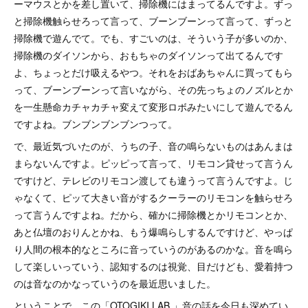
ーマウスとかを差し置いて、掃除機にはまってるんですよ。ずっ
と掃除機触らせろって言って、ブーンブーンって言って、ずっと
掃除機で遊んでて。でも、すごいのは、そういう子が多いのか、
掃除機のダイソンから、おもちゃのダイソンって出てるんです
よ、ちょっとだけ吸えるやつ。それをおばあちゃんに買ってもら
って、ブーンブーンって言いながら、その先っちょのノズルとか
を一生懸命カチャカチャ変えて変形ロボみたいにして遊んでるん
ですよね。ブンブンブンブンつって。
で、最近気づいたのが、うちの子、音の鳴らないものはあんまは
まらないんですよ。ピッピって言って、リモコン貸せって言うん
ですけど、テレビのリモコン渡しても違うって言うんですよ。じ
ゃなくて、ピッて大きい音がするクーラーのリモコンを触らせろ
って言うんですよね。だから、確かに掃除機とかリモコンとか、
あと仏壇のおりんとかね、もう爆鳴らしするんですけど、やっぱ
り人間の根本的なところに音っていうのがあるのかな。音を鳴ら
して楽しいっていう、認知するのは視覚、目だけども、愛着持つ
のは音なのかなっていうのを最近思いました。
ということで、この「OTOGIKI LAB.」音の話を今日も深めてい