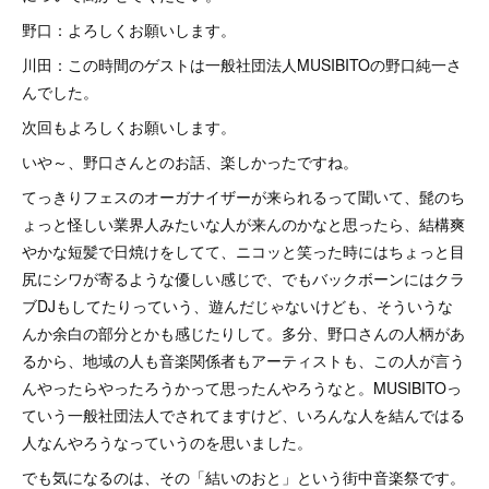
野口：よろしくお願いします。
川田：この時間のゲストは一般社団法人MUSIBITOの野口純一さ
んでした。
次回もよろしくお願いします。
いや～、野口さんとのお話、楽しかったですね。
てっきりフェスのオーガナイザーが来られるって聞いて、髭のち
ょっと怪しい業界人みたいな人が来んのかなと思ったら、結構爽
やかな短髪で日焼けをしてて、ニコッと笑った時にはちょっと目
尻にシワが寄るような優しい感じで、でもバックボーンにはクラ
ブDJもしてたりっていう、遊んだじゃないけども、そういうな
んか余白の部分とかも感じたりして。多分、野口さんの人柄があ
るから、地域の人も音楽関係者もアーティストも、この人が言う
んやったらやったろうかって思ったんやろうなと。MUSIBITOっ
ていう一般社団法人でされてますけど、いろんな人を結んではる
人なんやろうなっていうのを思いました。
でも気になるのは、その「結いのおと」という街中音楽祭です。