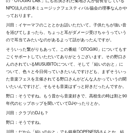
の「OTOGIKI LAB.」にも出演された菊地さんが会長をしている
NPO法人の日本ミュージックフェスティバル協会の理事なんかや
っております。
川田：イヤーマフのこととかお話いただいて。子供たちが強い音
を浴びてしまったら、ちょっと耳がダメージ受けちゃうっていう
ので耳当てみたいなのがあるよって話があったんですが。
そういった繋がりもあって。この番組「OTOGIKI」についてもす
ごくサポートしていただいてありがとうございます。その野口さ
んのされているMUSUBITOについて、そして「結いのおと」に
ついて、色々と今日伺っていきたいんですけども、まずそういっ
た音楽フェスを主催されてる野口さんがどんな人かっていうの聞
いたいんですけど、そもそも音楽はずっと好きだったんですか。
野口：そうですね。もう昔から音楽好きで、高校生の時は割と90
年代のヒップホップを聞いていてDJやったりとか。
川田：クラブのDJも？
野口：そうですね。
川田：だから「結いのおと」でも鎮座DOPENESSさんとか、結