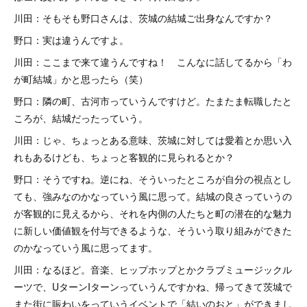
川田：そもそも野口さんは、茨城の結城ご出身なんですか？
野口：実は違うんですよ。
川田：ここまで来て違うんですね！ こんなに話してるから「わ
が町結城」かと思ったら（笑）
野口：隣の町、古河市っていうんですけど。たまたま転職したと
ころが、結城だったっていう。
川田：じゃ、ちょっとある意味、茨城に対しては愛着とか思い入
れもあるけども、ちょっと客観的に見られるとか？
野口：そうですね。逆にね、そういったところが自分の視点とし
ても、強みなのかなっていう風に思って。結城の良さっていうの
が客観的に見えるから、それを内側の人たちと町の潜在的な魅力
に新しい価値観を付与できるような、そういう取り組みができた
のかなっていう風に思ってます。
川田：なるほど。音楽、ヒップホップとかクラブミュージックル
ーツで、UターンIターンっていうんですかね、帰ってきて茨城で
また街に賑わいをっていうイベントで「結いのおと」ができまし