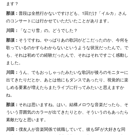
ます？
那須：
普段は全然行かないですけども、1回だけ「イルカ」さん
のコンサートには行かせていただいたことがあります。
川田：
「なごり雪」の。どうでした？
那須：
そうですね。やっぱりあの歌詞がどこだったのか、今何を
歌っているのかすらわからないというような状況だったんで。で
も、それは初めての経験だったんで、それはそれですごく感動し
ました。
川田：
うん、でもおっしゃったみたいな歌詞が後ろのモニターに
出てきたりだとか、あとは他にもダンスであったり、視覚的に楽
しめる要素が増えたらまたライブに行ってみたいと思えますか
ね。
那須：
それは思いますね。はい。結構メロウな音楽だったら、そ
ういう雰囲気のカラーが出てきたりとか、そういうのもあったら
素敵だなと思います。
川田：
僕友人が音楽関係で就職していて、彼もSFが大好きな同