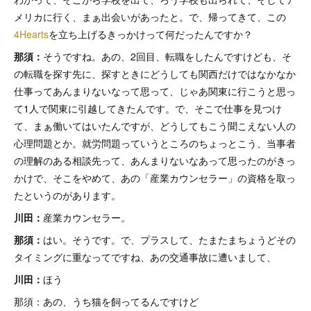
メリカに行く、まぁ出会いがあったと。で、帰ってきて、この
4Hearts
を立ち上げるきっかけって何だったんですか？
那須：
そうですね。あの、2回目、転職をしたんですけども、そ
の転職を探す先に、探すときにどうしても関西だけではなかなか
仕事ってあんまりないなって思って、じゃあ関東に行こうと思っ
て1人で関東に引越してきたんです。で、そこで仕事を見つけ
て、まぁ働いてはいたんですが、どうしてもこう聞こえない人の
心理問題とか。就労問題っていうところのちょっとこう、当事者
の理解のある相談先って、あんまりないなあって思ったのがきっ
かけで、そこをやめて、あの「産業カウンセラー」の資格を取っ
たというのがあります。
川田：
産業カウンセラー。
那須：
はい。そうです。で、プラスして、たまたまちょうどその
タイミングに重なってですね、あの交通事故に遭いまして、
川田：
ほう
那須：あの、うち猫を飼ってるんですけど