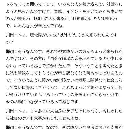
トをちょっと開いてまして、いろんな人を巻き込んで、対話をし
ようと思ったんですけど、実際、イベントを開いてみたら車いす
の人が来るわ、LGBTの人が来るわ、精神障がいの人は来るわ
で、いろんな人が来たんですね。
川田：
へぇ、聴覚障がいの方“以外も”たくさん来られたんです
か？
那須：
そうなんです。それで視覚障がいの方がちょっと来られた
んですけど、その方は「自分が職場の席を埋めているのが申し訳
ない」っていう感じで泣かれたんで、そういうことを考えたとき
に私も筆談をしてもらうのが申し訳なくなる時もやっぱりあるの
で、そういうふうに障がい者の障がいの種類に関係なく社会に対
して負い目を感じちゃうって、これちょっと問題だよなって、何
がそうさせているんだろうっていうのを考えたのがきっかけで、
今の活動につながっているって感じです。
川田：
へぇ。じゃあその人自身のケアだけじゃなく、もしかした
ら社会のケアも大事かもしれませんよね。
那須：
そうなんです。なので、その障がい当事者に向けた支援だ