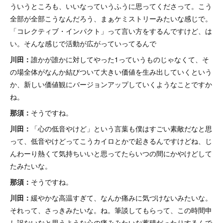
ういうところも、いいなっていうふうに思ってくださって。こう
全部が全部こうなんだろう、まぁケミストリーみたいな感じで。
「コレクティブ・インパクト」って言い方をするんですけど、は
い。そんな感じで活動が広がっていってるんで
川田：
誰かが誰かに対してやった1っていうものじゃなくて、そ
の場全体がなんか結びついて大きい価値を生み出していくという
か、新しい価値観にバージョンアップしていくようなことですか
ね。
那須：
そうですね。
川田：
「心の低音やけど」という言葉も僕はすごい素敵だなと思
って、低音やけどってこうカイロとかで起きるんですけどね、じ
んわーり熱くて気持ちいいと思ってたらいつの間にかやけどして
たみたいな。
那須：
そうですね。
川田：
緩やかな高温すぎて、なんか痛みに気づけないみたいな。
それって、さっきみたいな。ね。筆談してもらって、この時間申
し訳ないなと思うような心の痛みみたいな蓄積だったりするんで