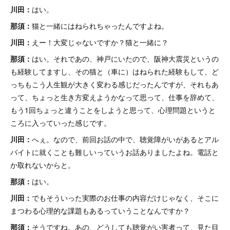
川田：
はい。
那須：
猫と一緒にはねられちゃったんですよね。
川田：
えー！大変じゃないですか？猫と一緒に？
那須：
はい。それであの、神戸にいたので、阪神大震災というの
も経験してますし、その猫と（車に）はねられた経験もして、ど
っちもこう人生観が大きく変わる感じだったんですが、それもあ
って、ちょっと生き方変えようかなって思って、仕事を辞めて、
もう1回ちょっと違うことをしようと思って、心理問題というと
ころに入っていった感じです。
川田：
へぇ。なので、前回お話の中で、聴覚障がいがあるとアル
バイトに就くことも難しいっていうお話ありましたよね。電話と
か取れないからと。
那須：
はい。
川田：
でもそういった実際のお仕事の内容だけじゃなく、そこに
まつわる心理的な課題もあるっていうことなんですか？
那須：
そうですね。あの、どうしても聴覚がい害者って、見た目