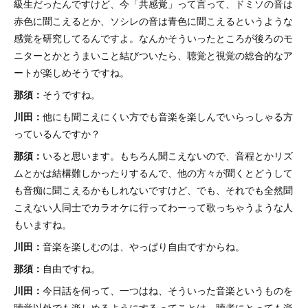
級生だったんですけど、今「共感覚」って言って、ドミソの音は
赤色に聞こえるとか、ソシレの音は青色に聞こえるというような
感覚を研究してるんですよ。なんかそういったところが後ろのモ
ニターとかとうまいこと結びついたら、聴覚と視覚の総合的なア
ートが楽しめそうですね。
那須：
そうですね。
川田：
他にも聞こえにくい方でも音楽を楽しんでいらっしゃる方
っているんですか？
那須：
いると思います。もちろん聞こえないので、音程とかリズ
ムとかは結構難しかったりするんで、他の方々が聞くとどうして
も音痴に聞こえるかもしれないですけど、でも、それでも全然聞
こえない人同士でカラオケに行ってわーって歌っちゃうような人
もいますね。
川田：
音楽を楽しむのは、やっぱり自由ですからね。
那須：
自由ですね。
川田：
今日話を伺って、一つはね、そういった音楽というものを
聴覚以外でも楽しめるようにするってことは、聴者にとっても楽