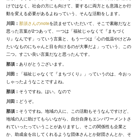
けではなく、社会の方にも向けて、要するに両方とも意識とか行
動を変える必要があるよねっていう、そんな活動をします。
川田：
那須さんのnote
を読ませていただいて、そこで素敵だなと
思った言葉が2つあって、一つは「福祉じゃなくて『まちづく
り』なんです」っていう言葉と、もう一つは「心の低温やけどみ
たいなものにちゃんと目を向けるのが大事だよ」っていう、この
二つ。すごい良い言葉だなと思ったんです。
那須：
ありがとうございます。
川田：
「福祉じゃなくて『まちづくり』」っていうのは、今おっ
しゃったようなことですよね。
那須：
そうですね。はい。なので
川田：
どうぞ。
那須：
そうですね。地域の人に、この活動もそうなんですけど、
地域の人に助けてもらいながら、自分自身もエンパワーメントさ
れていったっていうことがありますし、そこの関係性も企業と
か、助成金を出してくれるような団体さんとか財団さんとか、そ