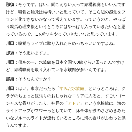
那須：
そうです。はい。聞こえない人って結構視覚もいいんです
けど、嗅覚と触覚は結構いいと思っていて、そこら辺の感覚をブ
ランド化できないかなって考えています。っていうのと、やっぱ
り就労心理支援というところにはやっぱり入っていきたいなと思
っているので、この2つをやっていきたいなと思っています。
川田：
嗅覚もライブに取り入れたらめっちゃいいですよね。
那須：
そう思いますよ。
川田：
僕あのー、水族館を日本全国100館ぐらい回ったんですけ
ど、結構嗅覚を取り入れている水族館が多いんですよ。
那須：
そうなんですか？
川田：
はい。東京だったら「
すみだ水族館
」というところは、ク
ラゲのちょっと鏡張りのおしゃれなエリアに入ると、すごいゴー
ジャスな香りがしたり、神戸の「
アトア
」という水族館は、海の
ライトアップがフワーっとしていて、床全体が波のさざめきみた
いなブルーのライトが流れているところに海の香りがふわっと漂
うんですよ。