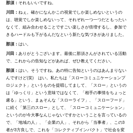
那須：
それもいいですね。
川田：
ねぇ。確かになんかこの視覚でしか楽しめないというの
は、聴覚でしか楽しめないって、それぞれ一つ一つだともったい
なくて、組み合わせることですごい楽しさが倍増するし、参加で
きるハードルも下がるんだなという新たな気づきがありました。
那須：
はい。
川田：
ありがとうございます。最後に那須さんがされている活動
で、これからの告知などがあれば、ぜひ教えてください。
那須：
はい。そうですね。あの特に告知というのはあんまりない
んですけど(笑) はい。私たちは「スローコミュニケーションプ
ロジェクト」というものを提唱してまして、「スロー」というの
は「ゆっくり」という意味ではなくて、「相手の事情をちょっと
慮る」という、まぁそんな「スローライフ」、「スローフード」
に続く「第三のスロー」として、「スローコミュニケーション」
というのが今大事なんじゃないですかということを言っているの
で、「地域の人」、「企業の人」、それから「当事者」、この3
者が3方良しで、これを「コレクティブインパクト」で社会を変