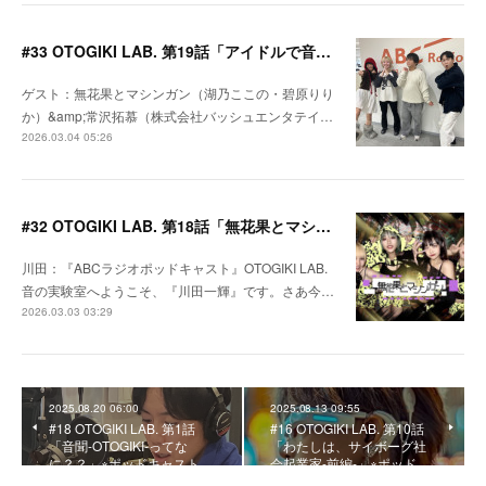
#33 OTOGIKI LAB. 第19話「アイドルで音の実験！」 ※ポッドキャスト文字起こし
ゲスト：無花果とマシンガン（湖乃ここの・碧原りり
か）&amp;常沢拓慕（株式会社バッシュエンタテイ…
2026.03.04 05:26
#32 OTOGIKI LAB. 第18話「無花果とマシンガン登場！ w/音の研究家ザわさん」」-前編- ※ポッドキャスト文字起こし
川田：『ABCラジオポッドキャスト』OTOGIKI LAB.
音の実験室へようこそ、『川田一輝』です。さあ今…
2026.03.03 03:29
2025.08.20 06:00
2025.08.13 09:55
#18 OTOGIKI LAB. 第1話
#16 OTOGIKI LAB. 第10話
「音聞-OTOGIKI-ってな
「わたしは、サイボーグ社
に？？」※ポッドキャスト…
会起業家-前編-」※ポッド…