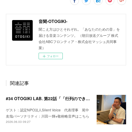
音聞-OTOGIKI-
聞こえ方はひとそれぞれ。「あなたのための音」を
届ける音楽コンテンツ。 （朝日放送グループ 株式
会社ABCフロンティア・株式会社マッシュ共同事
業）
フォロー
関連記事
#34 OTOGIKI LAB. 第22話「「行列のできるお団子屋さんで僕の人生が変わった」※ポッドキャスト文字起こし
ゲスト：認定NPO法人Silent Voice 代表理事 尾中
友哉パーソナリティ：川田一輝※敬称略音声はこちら
2026.06.03 09:27